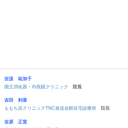
お花茶屋くじら皮膚科
院長
山中 智哉
六本木レディースクリニック
院長
吉川 弘一
ヒロデンタルクリニック
院長
吉汲 宏毅
つくし座クリニック
院長
吉汲 祐加子
国立消化器・内視鏡クリニック
院長
吉田 利香
ももち浜クリニックTNC放送会館在宅診療所
院長
吉原 正宣