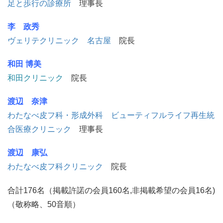
足と歩行の診療所
理事長
李 政秀
ヴェリテクリニック 名古屋
院長
和田 博美
和田クリニック
院長
渡辺 奈津
わたなべ皮フ科・形成外科 ビューティフルライフ再生統
合医療クリニック
理事長
渡辺 康弘
わたなべ皮フ科クリニック
院長
合計176名（掲載許諾の会員160名,非掲載希望の会員16名)
（敬称略、50音順）