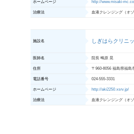
ホームページ
http://www.misaki-mc.c
治療法
血液クレンジング（オ
しぎはらクリニ
施設名
医師名
院長 鴫原 晃
住所
〒960-8056 福島県福
電話番号
024-555-3331
ホームページ
http://aki2250.xsrv.jp/
治療法
血液クレンジング（オ