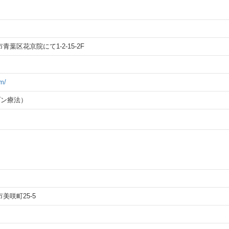
市青葉区花京院にて1-2-15-2F
m/
ゾン療法）
市美咲町25-5