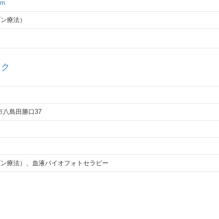
om
ゾン療法）
ック
島市八島田勝口37
ゾン療法）
、
血液バイオフォトセラピー