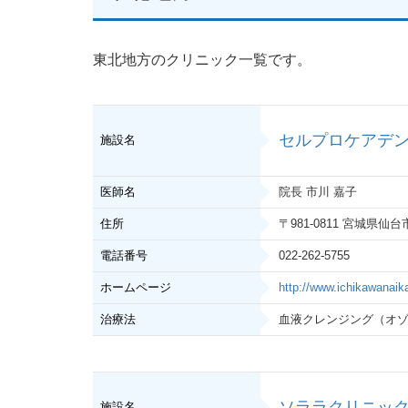
東北地方のクリニック一覧です。
セルプロケアデ
施設名
医師名
院長 市川 嘉子
住所
〒981-0811 宮城県仙
電話番号
022-262-5755
ホームページ
http://www.ichikawanaika.
治療法
血液クレンジング（オ
ソララクリニッ
施設名