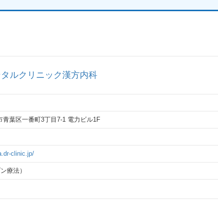
ンタルクリニック漢方内科
台市青葉区一番町3丁目7-1 電力ビル1F
dr-clinic.jp/
ゾン療法）
ク