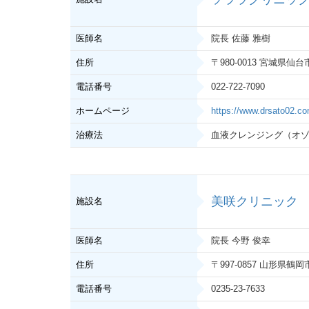
医師名
院長 佐藤 雅樹
住所
〒980-0013 宮城県仙台
電話番号
022-722-7090
ホームページ
https://www.drsato02.co
治療法
血液クレンジング（オ
美咲クリニック
施設名
医師名
院長 今野 俊幸
住所
〒997-0857 山形県鶴岡
電話番号
0235-23-7633