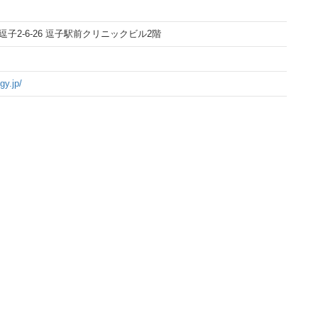
市逗子2-6-26 逗子駅前クリニックビル2階
gy.jp/