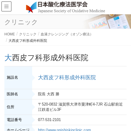
クリニック
HOME
クリニック
血液クレンジング（オゾン療法）
大西皮フ科形成外科医院
大西皮フ科形成外科医院
大西皮フ科形成外科医院
施設名
医師名
院長 大西 勝
〒520-0832 滋賀県大津市粟津町4-7JR 石山駅前近
住所
江鉄道ビル3F
電話番号
077-531-2101
ホームページ
http://www.onishiskinclinic.com