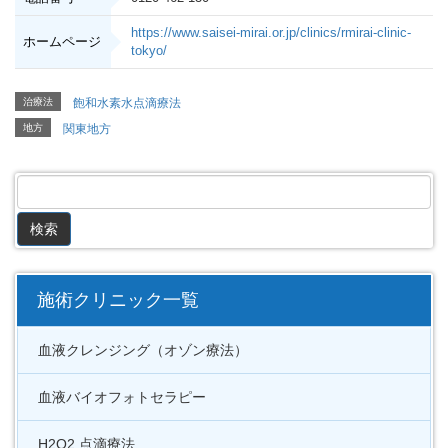
https://www.saisei-mirai.or.jp/clinics/rmirai-clinic-
ホームページ
tokyo/
治療法
飽和水素水点滴療法
地方
関東地方
施術クリニック一覧
血液クレンジング（オゾン療法）
血液バイオフォトセラピー
H2O2 点滴療法