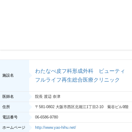
医師名
院長 坂本 仁
住所
〒579-8057 大阪府東大阪市御幸町11-3
電話番号
072-981-1551
ホームページ
https://sakamotoiin.jp/
治療法
血液クレンジング（オゾン療法）
わたなべ皮フ科形成外科 ビューティ
施設名
フルライフ再生総合医療クリニック
医師名
院長 渡辺 奈津
住所
〒581-0802 大阪市西区北堀江1丁目2‐10 菊谷ビル9階
電話番号
06-6586-9780
ホームページ
http://www.yao-hihu.net/