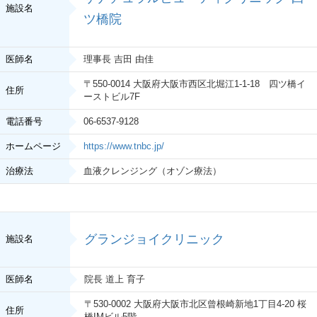
施設名
ツ橋院
医師名
理事長 吉田 由佳
〒550-0014 大阪府大阪市西区北堀江1-1-18 四ツ橋イ
住所
ーストビル7F
電話番号
06-6537-9128
ホームページ
https://www.tnbc.jp/
治療法
血液クレンジング（オゾン療法）
グランジョイクリニック
施設名
医師名
院長 道上 育子
〒530-0002 大阪府大阪市北区曾根崎新地1丁目4-20 桜
住所
橋IMビル5階